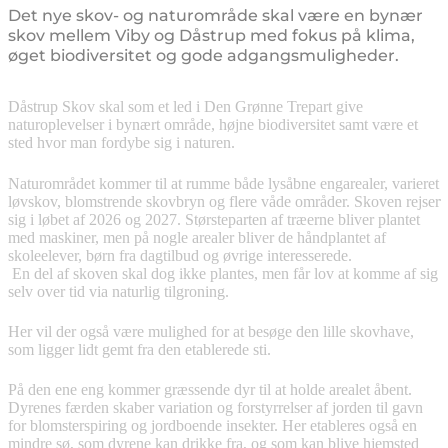
Det nye skov- og naturområde skal være en bynær
skov mellem Viby og Dåstrup med fokus på klima,
øget biodiversitet og gode adgangsmuligheder.
Dåstrup Skov skal som et led i Den Grønne Trepart give
naturoplevelser i bynært område, højne biodiversitet samt være et
sted hvor man fordybe sig i naturen.
Naturområdet kommer til at rumme både lysåbne engarealer, varieret
løvskov, blomstrende skovbryn og flere våde områder. Skoven rejser
sig i løbet af 2026 og 2027. Størsteparten af træerne bliver plantet
med maskiner, men på nogle arealer bliver de håndplantet af
skoleelever, børn fra dagtilbud og øvrige interesserede.
En del af skoven skal dog ikke plantes, men får lov at komme af sig
selv over tid via naturlig tilgroning.
Her vil der også være mulighed for at besøge den lille skovhave,
som ligger lidt gemt fra den etablerede sti.
På den ene eng kommer græssende dyr til at holde arealet åbent.
Dyrenes færden skaber variation og forstyrrelser af jorden til gavn
for blomsterspiring og jordboende insekter. Her etableres også en
mindre sø, som dyrene kan drikke fra, og som kan blive hjemsted