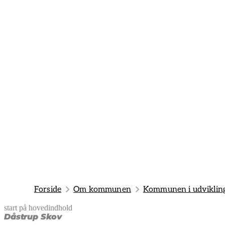
Forside
Om kommunen
Kommunen i udviklin
start på hovedindhold
senest opdateret 29. maj 2026
Dåstrup Skov