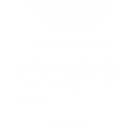
Danmarks Naturfredningsforening
DN Roskilde er den lokale afdeling af hele landets
naturfredningsforening. Over 2.500 husstande i kommunen er
medlemmer. Foreningen har gang i mange projekter, der
hjælper naturen på vej. Fx naturplejeprojekter som den årlige
Havtornfest, og
Boserup Stævningslaug
. DN arrangerer også
guidede ture, hvor man kan opleve naturen tæt på; bl.a.
insektsafari og flagermus-kiggeri ved Himmelsøen.
DN Roskilde