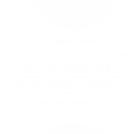
Roskilde Golfklub
Golfbaner forbindes normalt ikke med ret stor biodiversitet,
men i Roskilde arbejder klubbens Natur og Miljøudvalg
flittigt, for at fremme og formidle om mangfoldigheden på
golfbanens område. Biodiversiteten hjælpes på vej med
avancerede bille- og flagermuseboer, søer til løvfrøer og
truede insekter, fuglekasser, lelaug og vilde blomster - listen er
lang. Samtidig kan medlemmerne glædes over de mange
naturoplevelser på golfbanen!
Natur og miljø i Roskilde Golfklub