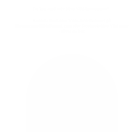
Du kan også selv blive Vild-havementor!
Kontakt Roskildes Vilde-havementorer på
Havementor4000@gmail.com
eller facebooksiden
Vild natur
- Hvor du bor
.