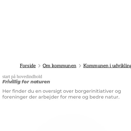
Forside
Om kommunen
Kommunen i udviklin
start på hovedindhold
senest opdateret 19. februar 2026
Frivillig for naturen
Her finder du en oversigt over borgerinitiativer og
foreninger der arbejder for mere og bedre natur.