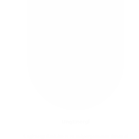
UngEnergi
UngEnergi Roskilde er en miljøorganisation drevet af