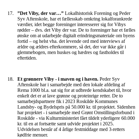
”Det Viby, der var…”
Lokalhistorisk Forening og Peder
Syv Aftenskole, har et fællesskab omkring lokalforankrede
værdier, idet begge foreninger interesserer sig for Vibys
rødder – dvs. det Viby der var. De to foreninger har et fælles
ønske om at udarbejde digitalt erindringsmateriale om byens
fortid – og helst vha. det levende ord med interviews af
ældre og ældres efterkommere, så det, der var ikke går i
glemmebogen, men huskes og hædres og fastholdes til
eftertiden.
Et grønnere Viby - i maven og i haven.
Peder Syv
Aftenskole har i samarbejde med den lokale afdeling af
Rema 1000 bl.a. sat sig for at udbrede kendskabet til, hvor
enkelt det er at lave grønne og proteinrige retter. De to
samarbejdspartnere fik i 2023 Roskilde Kommunes
Landsby- og Bydelspris på 50.000 kr. til projektet. Sidenhen
har projektet - i samarbejde med Grønt Omstillingsforbund i
Roskilde - via Kulturministeriet fået tildelt yderligere 60.000
kr. til en at fortsætte samt udvide projektet i 2025.
Udvidelsen består af 4 årlige festmiddage med 3-retters
kødfrie menuer.