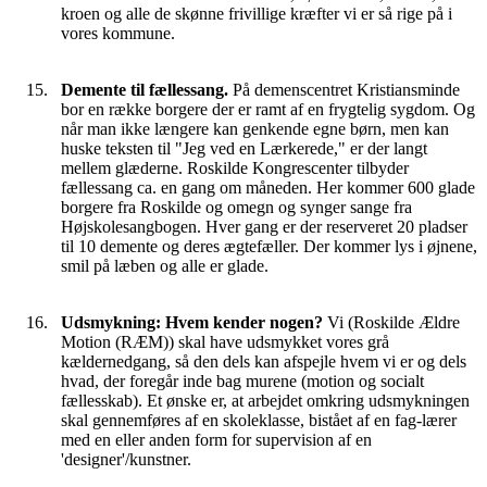
kroen og alle de skønne frivillige kræfter vi er så rige på i
vores kommune.
Demente til fællessang.
På demenscentret Kristiansminde
bor en række borgere der er ramt af en frygtelig sygdom. Og
når man ikke længere kan genkende egne børn, men kan
huske teksten til "Jeg ved en Lærkerede," er der langt
mellem glæderne. Roskilde Kongrescenter tilbyder
fællessang ca. en gang om måneden. Her kommer 600 glade
borgere fra Roskilde og omegn og synger sange fra
Højskolesangbogen. Hver gang er der reserveret 20 pladser
til 10 demente og deres ægtefæller. Der kommer lys i øjnene,
smil på læben og alle er glade.
Udsmykning: Hvem kender nogen?
Vi (Roskilde Ældre
Motion (RÆM)) skal have udsmykket vores grå
kældernedgang, så den dels kan afspejle hvem vi er og dels
hvad, der foregår inde bag murene (motion og socialt
fællesskab). Et ønske er, at arbejdet omkring udsmykningen
skal gennemføres af en skoleklasse, bistået af en fag-lærer
med en eller anden form for supervision af en
'designer'/kunstner.