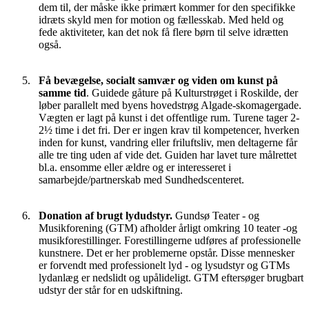
dem til, der måske ikke primært kommer for den specifikke
idræts skyld men for motion og fællesskab. Med held og
fede aktiviteter, kan det nok få flere børn til selve idrætten
også.
Få bevægelse, socialt samvær og viden om kunst på
samme tid
. Guidede gåture på Kulturstrøget i Roskilde, der
løber parallelt med byens hovedstrøg Algade-skomagergade.
Vægten er lagt på kunst i det offentlige rum. Turene tager 2-
2½ time i det fri. Der er ingen krav til kompetencer, hverken
inden for kunst, vandring eller friluftsliv, men deltagerne får
alle tre ting uden af vide det. Guiden har lavet ture målrettet
bl.a. ensomme eller ældre og er interesseret i
samarbejde/partnerskab med Sundhedscenteret.
Donation af brugt lydudstyr.
Gundsø Teater - og
Musikforening (GTM) afholder årligt omkring 10 teater -og
musikforestillinger. Forestillingerne udføres af professionelle
kunstnere. Det er her problemerne opstår. Disse mennesker
er forvendt med professionelt lyd - og lysudstyr og GTMs
lydanlæg er nedslidt og upålideligt. GTM eftersøger brugbart
udstyr der står for en udskiftning.