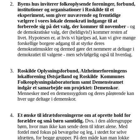
Byens hus inviterer folkeoplysende foreninger, forbund,
institutioner og organisationer i Roskilde til et
eksperiment, som giver nuværende og fremtidige
vælgere i vores lokale demokrati indgange til at
forberede sig på det valg, der kommer til november
- og
de demokratiske valg, der (heldigvis!) kommer resten af
livet. Hypotesen er, at hvis vi hjælpes ad, kan vi give mange
forskellige borgere adgang til at styrke deres
demokratimuskler og dermed gøre det nemmere at deltage i
demokratiet til valgene - men selvfølgelig også til hverdag.
Roskilde Oplysningsforbund, Alzheimerforeningens
lokalforening Østsjælland og Roskilde Kommunes
Folkeoplysningslaboratorium samt Demensteamet
indgår et samarbejde om projektet: Demenskor
.
Mennesker med en demenssygdom og deres pårørende kan
hver uge deltage i demenskor.
Et ønske til idrætsforeningerne om at oprette hold for
forældre og små børn samtidig.
Dvs. i den aldersgruppe
børn, hvor man ikke kan sende dem til idræt alene. Med
fordel med fokus på bevægelse og leg, i stedet for selve
idrætten, for begge grupper. På den måde kan man lokke