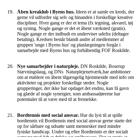
Åben kreaklub i Byens hus.
Ideen er at samle en kreds, der
gerne vil udfordre sig selv og hinanden i forskellige kreative
discipliner. Hver gang er der et tema (fx tegning, akvarel, tøj
og syning. Nogle gange er det et åbent værksted (gratis).
Nogle gange er der indbudt en underviser udefra (deltager
betaling). Kredsen består blandt andre af medlemmer af
gruppen 'unge i Byens hus' og planlægningen forgår i
samarbejde med Byens hus og forhåbentlig FOF Roskilde.
Nye samarbejder i naturpleje.
DN Roskilde, Boserup
Stævningslaug, og DNs Naturplejenetværk,har ambitioner
om at etablere en åbent tilgængelig hjemmeside med info om
aktiviteter og projekter forskellige steder. Nogle
grupperinger, der ikke har opdaget det endnu, kan få gavn
og glæde af nogle synergier, som ambassadørerne har
potentialer til at være med til at fremelske.
Bordtennis med social ansvar.
Har du lyst til at spille
bordtennis vil Bordtennis med social ansvar gerne starte det
op for sårbare og udsatte samt mennesker med mindre
fysiske handicap. Under og efter Bordtennis er der socialt