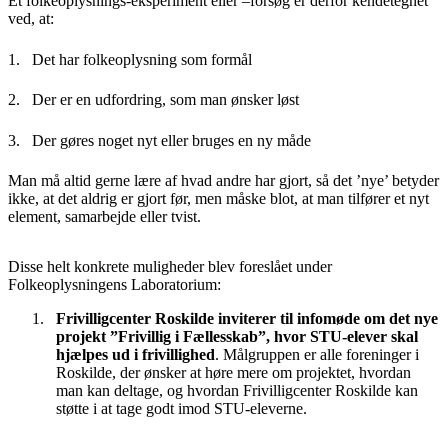
Et folkeoplysnings-eksperiment eller –forsøg er derfor kendetegnet
ved, at:
1. Det har folkeoplysning som formål
2. Der er en udfordring, som man ønsker løst
3. Der gøres noget nyt eller bruges en ny måde
Man må altid gerne lære af hvad andre har gjort, så det ’nye’ betyder
ikke, at det aldrig er gjort før, men måske blot, at man tilfører et nyt
element, samarbejde eller tvist.
Disse helt konkrete muligheder blev foreslået under
Folkeoplysningens Laboratorium:
Frivilligcenter Roskilde inviterer til infomøde om det nye
projekt ”Frivillig i Fællesskab”, hvor STU-elever skal
hjælpes ud i frivillighed
. Målgruppen er alle foreninger i
Roskilde, der ønsker at høre mere om projektet, hvordan
man kan deltage, og hvordan Frivilligcenter Roskilde kan
støtte i at tage godt imod STU-eleverne.