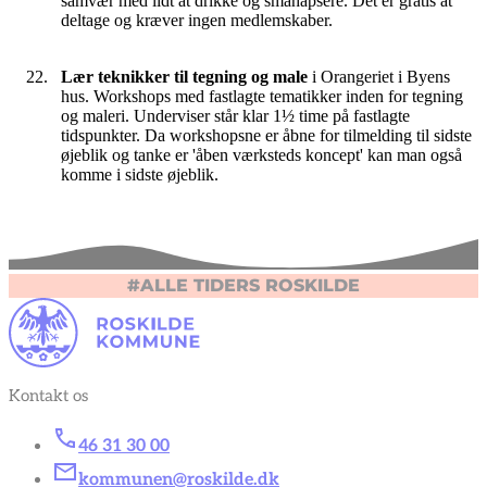
samvær med lidt at drikke og småhapsere. Det er gratis at
deltage og kræver ingen medlemskaber.
Lær teknikker til tegning og male
i Orangeriet i Byens
hus. Workshops med fastlagte tematikker inden for tegning
og maleri. Underviser står klar 1½ time på fastlagte
tidspunkter. Da workshopsne er åbne for tilmelding til sidste
øjeblik og tanke er 'åben værksteds koncept' kan man også
komme i sidste øjeblik.
#ALLE TIDERS ROSKILDE
Kontakt os
46 31 30 00
kommunen@roskilde.dk