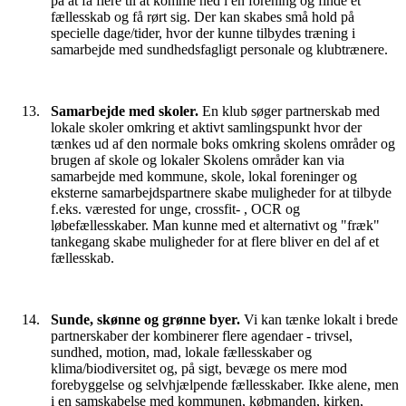
på at få flere til at komme ned i en forening og finde et
fællesskab og få rørt sig. Der kan skabes små hold på
specielle dage/tider, hvor der kunne tilbydes træning i
samarbejde med sundhedsfagligt personale og klubtrænere.
Samarbejde med skoler.
En klub søger partnerskab med
lokale skoler omkring et aktivt samlingspunkt hvor der
tænkes ud af den normale boks omkring skolens områder og
brugen af skole og lokaler Skolens områder kan via
samarbejde med kommune, skole, lokal foreninger og
eksterne samarbejdspartnere skabe muligheder for at tilbyde
f.eks. værested for unge, crossfit- , OCR og
løbefællesskaber. Man kunne med et alternativt og "fræk"
tankegang skabe muligheder for at flere bliver en del af et
fællesskab.
Sunde, skønne og grønne byer.
Vi kan tænke lokalt i brede
partnerskaber der kombinerer flere agendaer - trivsel,
sundhed, motion, mad, lokale fællesskaber og
klima/biodiversitet og, på sigt, bevæge os mere mod
forebyggelse og selvhjælpende fællesskaber. Ikke alene, men
i en samskabelse med kommunen, købmanden, kirken,