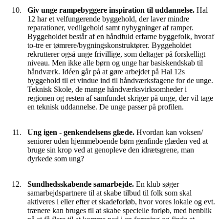
Giv unge rampebyggere inspiration til uddannelse.
Hal
12 har et velfungerende byggehold, der laver mindre
reparationer, vedligehold samt nybygninger af ramper.
Byggeholdet består af en håndfuld erfarne byggefolk, hvoraf
to-tre er tømrere/bygningskonstruktører. Byggeholdet
rekrutterer også unge frivillige, som deltager på forskelligt
niveau. Men ikke alle børn og unge har basiskendskab til
håndværk. Idéen går på at gøre arbejdet på Hal 12s
byggehold til et vindue ind til håndværksfagene for de unge.
Teknisk Skole, de mange håndværksvirksomheder i
regionen og resten af samfundet skriger på unge, der vil tage
en teknisk uddannelse. De unge passer på profilen.
Ung igen - genkendelsens glæde.
Hvordan kan voksen/
seniorer uden hjemmeboende børn genfinde glæden ved at
bruge sin krop ved at genopleve den idrætsgrene, man
dyrkede som ung?
Sundhedsskabende samarbejde.
En klub søger
samarbejdspartnere til at skabe tilbud til folk som skal
aktiveres i eller efter et skadeforløb, hvor vores lokale og evt.
trænere kan bruges til at skabe specielle forløb, med henblik