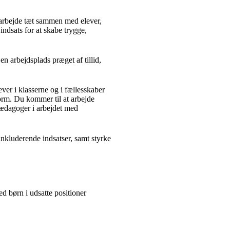
 arbejde tæt sammen med elever,
indsats for at skabe trygge,
n arbejdsplads præget af tillid,
ever i klasserne og i fællesskaber
form. Du kommer til at arbejde
pædagoger i arbejdet med
nkluderende indsatser, samt styrke
ed børn i udsatte positioner