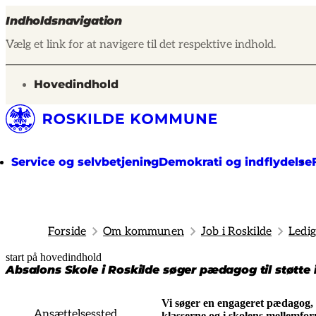
Indholdsnavigation
Vælg et link for at navigere til det respektive indhold.
gå til
Hovedindhold
Service og selvbetjening
Demokrati og indflydelse
Forside
Om kommunen
Job i Roskilde
Ledig
start på hovedindhold
senest opdateret 1. juli 2026
Absalons Skole i Roskilde søger pædagog til støtte
Vi søger en engageret pædagog, s
Ansættelsessted
klasserne og i skolens mellemfor