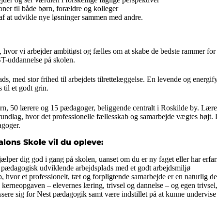
ioner til både børn, forældre og kolleger
s af at udvikle nye løsninger sammen med andre.
, hvor vi arbejder ambitiøst og fælles om at skabe de bedste rammer for 
ST-uddannelse på skolen.
ds, med stor frihed til arbejdets tilrettelæggelse. En levende og energif
til et godt grin.
rn, 50 lærere og 15 pædagoger, beliggende centralt i Roskilde by. Lære
 grundlag, hvor det professionelle fællesskab og samarbejde vægtes højt.
agoger.
lons Skole vil du opleve:
ælper dig god i gang på skolen, uanset om du er ny faget eller har erfar
g pædagogisk udviklende arbejdsplads med et godt arbejdsmiljø
b, hvor et professionelt, tæt og forpligtende samarbejde er en naturlig 
kerneopgaven – elevernes læring, trivsel og dannelse – og egen trivsel,
ssere sig for Nest pædagogik samt være indstillet på at kunne undervise 