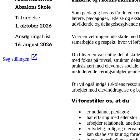
Absalons Skole
Som pædagog hos os får du en cent
Tiltrædelse
lærere, pædagoger, ledelse og ekste
udviklende og deltagelsesgivende 
1. oktober 2026
Vi er en velfungerende skole med hø
Ansøgningsfrist
samarbejde og respekt, hvor vi løf
16. august 2026
Du bliver en væsentlig del af skole
Søg stillingen
med fokus på trivsel, struktur, del
praksisnært med elevernes sociale,
inkluderende læringsmiljøer gennem
Du vil også indgå i skolens resso
arbejdet med elevinddragelse og bar
Vi forestiller os, at du
er uddannet pædagog
har erfaring med eller stor
arbejder relationelt, anerk
er tydelig, rolig og nærvær
kan skabe struktur og foruds
trives i tværfaglige samarb