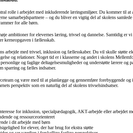
ral rolle i arbejdet med inkluderende læringsmiljøer. Du kommer til at
rne samarbejdspartnere – og du bliver en vigtig del af skolens samlede 
rammer for alle børn.
je ambitioner for elevernes læring, trivsel og dannelse. Samtidig er vi e
ter kerneopgaven i fællesskab.
ns arbejde med trivsel, inklusion og fællesskaber. Du vil skulle støtte el
tagelse og relationer. Noget tid er i klasserne og andet i skolens Mellem
 personlige og faglige deltagelsesmuligheder og understøtte lærere og 
 sparring og fælles indsatser.
urceteam og være med til at planlægge og gennemføre forebyggende og i
nets perspektiv som en naturlig del af skolens trivselsindsatser.
 interesse for inklusion, specialpædagogik, AKT-arbejde eller arbejdet m
endende og ressourceorienteret
ende i dit arbejde med børn
igelighed for elever, der har brug for ekstra støtte
ejder og ser værdien i forskellige faglige perspektiver