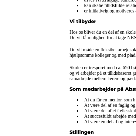
kan skabe tillidsfulde relat
er initiativrig og motivere
Vi tilbyder
Hos os bliver du en del af en skole
Du vil få mulighed for at tage NE
Du vil møde en fleksibel arbejdspla
hjælpsomme kolleger og med plads 
Skolen er tresporet med ca. 650 bø
og vi arbejder på et tillidsbaseret
samarbejde mellem lærere og pæd
Som medarbejder på Absa
At du får en mentor, som hj
At være del af en faglig o
At være del af et fællesska
At succesfuldt arbejde med 
At være en del af og intere
Stillingen