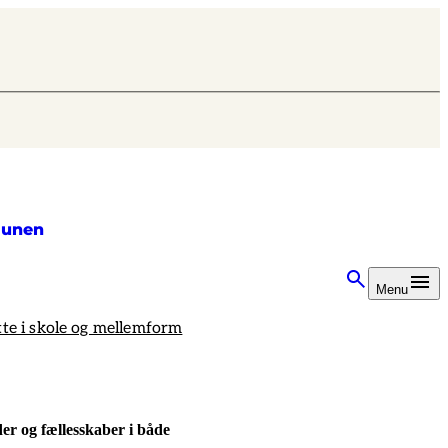
unen
Menu
tte i skole og mellemform
der og fællesskaber i både