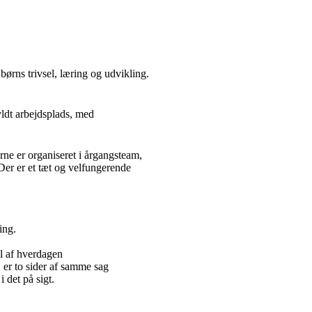
børns trivsel, læring og udvikling.
yldt arbejdsplads, med
rne er organiseret i årgangsteam,
 Der er et tæt og velfungerende
ing.
del af hverdagen
 er to sider af samme sag
i det på sigt.