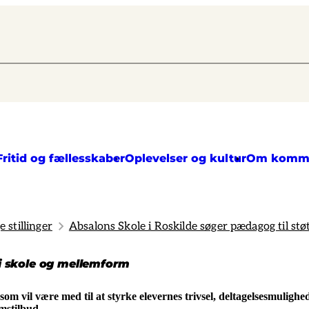
Fritid og fællesskaber
Oplevelser og kultur
Om komm
e stillinger
Absalons Skole i Roskilde søger pædagog til stø
 i skole og mellemform
om vil være med til at styrke elevernes trivsel, deltagelsesmulighe
mstilbud.