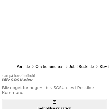
Forside
Om kommunen
Job i Roskilde
Elev
start på hovedindhold
senest opdateret 12. maj 2026
Bliv SOSU-elev
Bliv noget for nogen - bliv SOSU-elev i Roskilde
Kommune
Indholdsnavigation