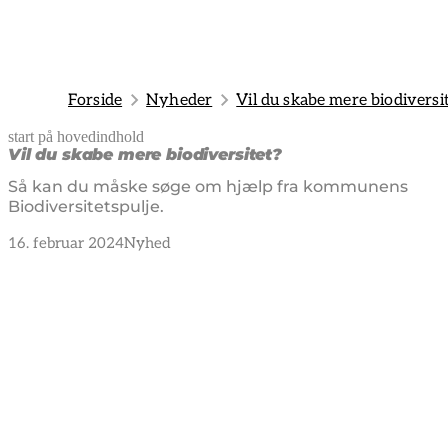
Forside
Nyheder
Vil du skabe mere biodiversi
start på hovedindhold
senest opdateret 14. januar 2025
Vil du skabe mere biodiversitet?
Så kan du måske søge om hjælp fra kommunens
Biodiversitetspulje.
16. februar 2024
Nyhed