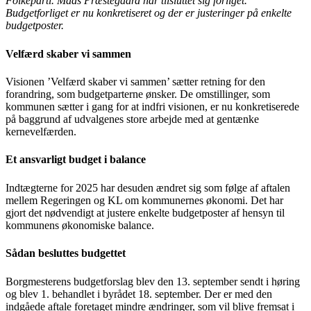
Folkeparti. Mads Præstegaard har tilsluttet sig forliget.
Budgetforliget er nu konkretiseret og der er justeringer på enkelte
budgetposter.
Velfærd skaber vi sammen
Visionen ’Velfærd skaber vi sammen’ sætter retning for den
forandring, som budgetparterne ønsker. De omstillinger, som
kommunen sætter i gang for at indfri visionen, er nu konkretiserede
på baggrund af udvalgenes store arbejde med at gentænke
kernevelfærden.
Et ansvarligt budget i balance
Indtægterne for 2025 har desuden ændret sig som følge af aftalen
mellem Regeringen og KL om kommunernes økonomi. Det har
gjort det nødvendigt at justere enkelte budgetposter af hensyn til
kommunens økonomiske balance.
Sådan besluttes budgettet
Borgmesterens budgetforslag blev den 13. september sendt i høring
og blev 1. behandlet i byrådet 18. september. Der er med den
indgåede aftale foretaget mindre ændringer, som vil blive fremsat i