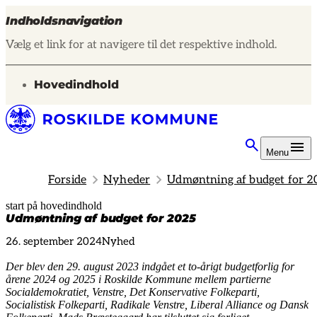
Indholdsnavigation
Vælg et link for at navigere til det respektive indhold.
gå til
Hovedindhold
Menu
Forside
Nyheder
Udmøntning af budget for 2
start på hovedindhold
senest opdateret 14. januar 2025
Udmøntning af budget for 2025
26. september 2024
Nyhed
Der blev den 29. august 2023 indgået et to-årigt budgetforlig for
årene 2024 og 2025 i Roskilde Kommune mellem partierne
Socialdemokratiet, Venstre, Det Konservative Folkeparti,
Socialistisk Folkeparti, Radikale Venstre, Liberal Alliance og Dansk