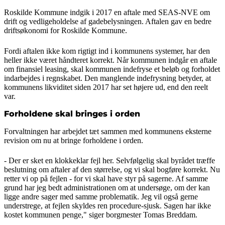
Roskilde Kommune indgik i 2017 en aftale med SEAS-NVE om
drift og vedligeholdelse af gadebelysningen. Aftalen gav en bedre
driftsøkonomi for Roskilde Kommune.
Fordi aftalen ikke kom rigtigt ind i kommunens systemer, har den
heller ikke været håndteret korrekt. Når kommunen indgår en aftale
om finansiel leasing, skal kommunen indefryse et beløb og forholdet
indarbejdes i regnskabet. Den manglende indefrysning betyder, at
kommunens likviditet siden 2017 har set højere ud, end den reelt
var.
Forholdene skal bringes i orden
Forvaltningen har arbejdet tæt sammen med kommunens eksterne
revision om nu at bringe forholdene i orden.
- Der er sket en klokkeklar fejl her. Selvfølgelig skal byrådet træffe
beslutning om aftaler af den størrelse, og vi skal bogføre korrekt. Nu
retter vi op på fejlen - for vi skal have styr på sagerne. Af samme
grund har jeg bedt administrationen om at undersøge, om der kan
ligge andre sager med samme problematik. Jeg vil også gerne
understrege, at fejlen skyldes ren procedure-sjusk. Sagen har ikke
kostet kommunen penge," siger borgmester Tomas Breddam.