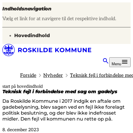
Indholdsnavigation
Vælg et link for at navigere til det respektive indhold.
gå til
Hovedindhold
Menu
Forside
Nyheder
Teknisk fejl i forbindelse m
start på hovedindhold
senest opdateret 14. januar 2025
Teknisk fejl i forbindelse med sag om gadelys
Da Roskilde Kommune i 2017 indgik en aftale om
gadebelysning, blev sagen ved en fejl ikke forelagt
politisk beslutning, og der blev ikke indefrosset
midler. Den fejl vil kommunen nu rette op på.
8. december 2023