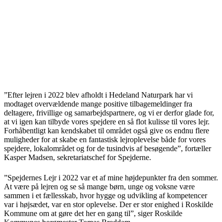
”Efter lejren i 2022 blev afholdt i Hedeland Naturpark har vi
modtaget overvældende mange positive tilbagemeldinger fra
deltagere, frivillige og samarbejdspartnere, og vi er derfor glade for,
at vi igen kan tilbyde vores spejdere en så flot kulisse til vores lejr.
Forhåbentligt kan kendskabet til området også give os endnu flere
muligheder for at skabe en fantastisk lejroplevelse både for vores
spejdere, lokalområdet og for de tusindvis af besøgende”, fortæller
Kasper Madsen, sekretariatschef for Spejderne.
”Spejdernes Lejr i 2022 var et af mine højdepunkter fra den sommer.
At være på lejren og se så mange børn, unge og voksne være
sammen i et fællesskab, hvor hygge og udvikling af kompetencer
var i højsædet, var en stor oplevelse. Der er stor enighed i Roskilde
Kommune om at gøre det her en gang til”, siger Roskilde