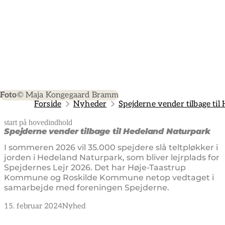
Foto
© Maja Kongegaard Bramm
Forside
Nyheder
Spejderne vender tilbage ti
start på hovedindhold
senest opdateret 14. januar 2025
Spejderne vender tilbage til Hedeland Naturpark
I sommeren 2026 vil 35.000 spejdere slå teltpløkker i
jorden i Hedeland Naturpark, som bliver lejrplads for
Spejdernes Lejr 2026. Det har Høje-Taastrup
Kommune og Roskilde Kommune netop vedtaget i
samarbejde med foreningen Spejderne.
15. februar 2024
Nyhed