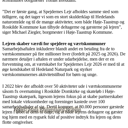
Kommunes borgmester Tomas Breddam.
”Det er første gang, at Spejdernes Lejr afholdes samme sted som
tidligere, og det tager vi som en stort skulderklap til Hedelands
naturområde og til de mange aktiviteter, som både Høje-Taastrup og
Roskilde Kommune kan tilbyde deltagerne og gæsterne på lejren”,
siger Michael Ziegler, borgmester i Høje-Taastrup Kommune.
Lejren skaber værdi for spejdere og værtskommuner
Samarbejdsaftalen inkluderer blandt andet en betaling fra de to
værtskommuner på fire millioner hver (fordelt på 2025 og 2026). De
nærmere detaljer i aftalen er under udarbejdelse, men der er en
forventning om, at værtskabet for Spejdernes Lejr 2026 er med til at
øge kendskabet til Hedeland Naturpark og styrker
værtskommunernes aktivitetstilbud for børn og unge.
I 2022 blev der afholdt over 50 aktiviteter ude i værtskommunerne
såsom fx overnatning i Roskilde Domkirke og skateløb i Høje-
Taastrup skatepark, ligesom lejrens fokus på at skabe partnerskaber
med lokale virksomheder og foreninger kastede over 100
samarbejdsaftaler af sig. Dertil kommer, at 80.000 personer gæstede
Foto
© Maja Kongegaard Bramm
lejren i løbet af dens ni dage, og at både lejrens deltagere og gæster
tog hjem med en rygsæk fuld af positive indtryk fra lejren og dens
flotte omgivelser.