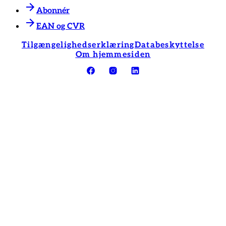
Abonnér
EAN og CVR
Tilgængelighedserklæring
Databeskyttelse
Om hjemmesiden