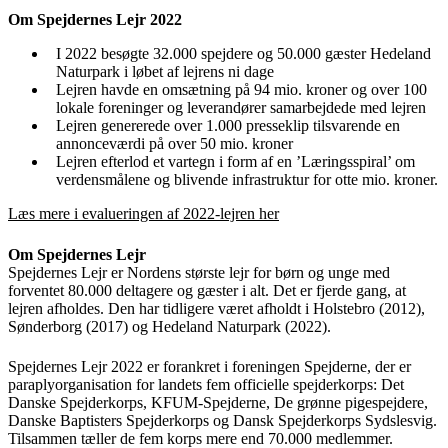
Om Spejdernes Lejr 2022
I 2022 besøgte 32.000 spejdere og 50.000 gæster Hedeland
Naturpark i løbet af lejrens ni dage
Lejren havde en omsætning på 94 mio. kroner og over 100
lokale foreninger og leverandører samarbejdede med lejren
Lejren genererede over 1.000 presseklip tilsvarende en
annonceværdi på over 50 mio. kroner
Lejren efterlod et vartegn i form af en ’Læringsspiral’ om
verdensmålene og blivende infrastruktur for otte mio. kroner.
Læs mere i evalueringen af 2022-lejren her
Om Spejdernes Lejr
Spejdernes Lejr er Nordens største lejr for børn og unge med
forventet 80.000 deltagere og gæster i alt. Det er fjerde gang, at
lejren afholdes. Den har tidligere været afholdt i Holstebro (2012),
Sønderborg (2017) og Hedeland Naturpark (2022).
Spejdernes Lejr 2022 er forankret i foreningen Spejderne, der er
paraplyorganisation for landets fem officielle spejderkorps: Det
Danske Spejderkorps, KFUM-Spejderne, De grønne pigespejdere,
Danske Baptisters Spejderkorps og Dansk Spejderkorps Sydslesvig.
Tilsammen tæller de fem korps mere end 70.000 medlemmer.