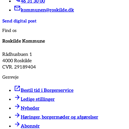
46 31 30 00
kommunen@roskilde.dk
Send digital post
Find os
Roskilde Kommune
Rådhusbuen 1
4000 Roskilde
CVR. 29189404
Genveje
Bestil tid i Borgerservice
Ledige stillinger
Nyheder
Høringer, borgermøder og afgørelser
Abonnér