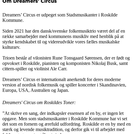
Om Dreamers' Circus
Dreamers’ Circus er udpeget som Stadsmusikanter i Roskilde
Kommune.
Siden 2021 har den dansk/svenske folkemusiktrio været del af en
række samarbejder med kommunens musikliv med henblik på at
styrke kendskabet til og videreudvikle vores fælles musikalske
kulturarv.
Trioen består af vilonisten Rune Tonsgaard Sørensen, der er født og
opvokset i Roskilde, pianisten og komponisten Nikolaj Busk, samt
cittern-spiller og violinist Ale Carr.
Dreamers’ Circus er internationalt anerkendt for deres moderne
version af nordisk folkemusik og spiller koncerter i Skandinavien,
Europa, USA, Australien og Japan.
Dreamers' Circus om Roskildes Toner:
”At skrive en sang, der indkapsler essensen af en by, er ingen let
opgave. Men som stadsmusikanter i Roskilde Kommune har vi set
det som en fornem og ærefuld udfordring. Roskilde er en by med en
stærk og levende musiktradition, og derfor gik vi til arbejdet med