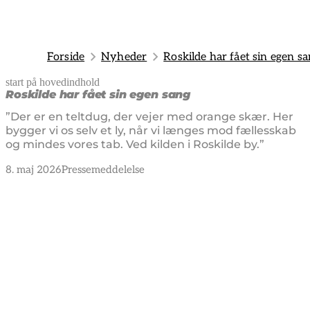
Forside
Nyheder
Roskilde har fået sin egen s
start på hovedindhold
senest opdateret 8. maj 2026
Roskilde har fået sin egen sang
”Der er en teltdug, der vejer med orange skær. Her
bygger vi os selv et ly, når vi længes mod fællesskab
og mindes vores tab. Ved kilden i Roskilde by.”
8. maj 2026
Pressemeddelelse