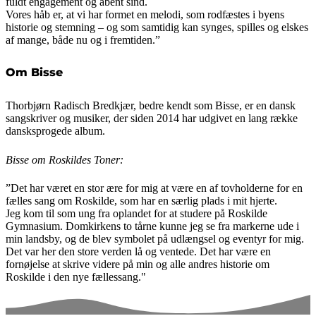
fuldt engagement og åbent sind.
Vores håb er, at vi har formet en melodi, som rodfæstes i byens
historie og stemning – og som samtidig kan synges, spilles og elskes
af mange, både nu og i fremtiden.”
Om Bisse
Thorbjørn Radisch Bredkjær, bedre kendt som Bisse, er en dansk
sangskriver og musiker, der siden 2014 har udgivet en lang række
dansksprogede album.
Bisse om Roskildes Toner:
”Det har været en stor ære for mig at være en af tovholderne for en
fælles sang om Roskilde, som har en særlig plads i mit hjerte.
Jeg kom til som ung fra oplandet for at studere på Roskilde
Gymnasium. Domkirkens to tårne kunne jeg se fra markerne ude i
min landsby, og de blev symbolet på udlængsel og eventyr for mig.
Det var her den store verden lå og ventede. Det har være en
fornøjelse at skrive videre på min og alle andres historie om
Roskilde i den nye fællessang."