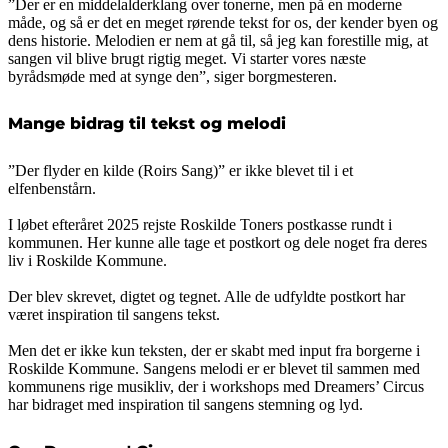
”Der er en middelalderklang over tonerne, men på en moderne
måde, og så er det en meget rørende tekst for os, der kender byen og
dens historie. Melodien er nem at gå til, så jeg kan forestille mig, at
sangen vil blive brugt rigtig meget. Vi starter vores næste
byrådsmøde med at synge den”, siger borgmesteren.
Mange bidrag til tekst og melodi
”Der flyder en kilde (Roirs Sang)” er ikke blevet til i et
elfenbenstårn.
I løbet efteråret 2025 rejste Roskilde Toners postkasse rundt i
kommunen. Her kunne alle tage et postkort og dele noget fra deres
liv i Roskilde Kommune.
Der blev skrevet, digtet og tegnet. Alle de udfyldte postkort har
været inspiration til sangens tekst.
Men det er ikke kun teksten, der er skabt med input fra borgerne i
Roskilde Kommune. Sangens melodi er er blevet til sammen med
kommunens rige musikliv, der i workshops med Dreamers’ Circus
har bidraget med inspiration til sangens stemning og lyd.