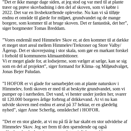
”Det er ikke mange dage siden, at jeg stod og var med til at plante
træer og prøve skovbadning i den del af skoven, som vi købte i
2022. Det var en livsbekræftende oplevelse. Nu kan vi så tilføje
endnu et område til glæde for miljøet, grundvandet og de mange
borgere, som kommer til at bruge skoven. Det er fantastisk, det her”,
siger borgmester Tomas Breddam.
”Vores endemål med Himmelev Skov er, at den kommer til at dække
et meget stort areal mellem Himmelev/Trekroner og Store Valby/
Ågerup. Det er skovrejsning i stor skala, som gør en markant forskel
i forhold til kommunens klimaambitioner.
Vi er meget glade for, at lodsejerne, som vælger at sælge, kan se sig
som en del af projektet”, siger formand for Klima- og Miljøudvalget,
Jonas Bejer Paludan.
”I HOFOR er vi glade for samarbejdet om at plante naturskov i
Himmelev, fordi skoven er med til at beskytte grundvandet, som vi
pumper op i nærheden. Det vand, vi henter under jorden her, svarer
til 120.000 borgeres årlige forbrug af drikkevand. At vi nu kan
udvide skoven med endnu et areal på 37 hektar, er en glædelig
nyhed", siger Anne Scherfig, områdechef i HOFOR.
”Det er en stor glæde, at vi nu på få år har skabt en stor udvidelse af
Himmelev Skov. Jeg ser frem til den spændende og også