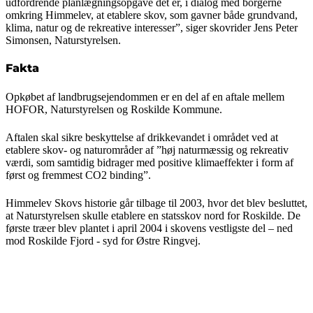
udfordrende planlægningsopgave det er, i dialog med borgerne
omkring Himmelev, at etablere skov, som gavner både grundvand,
klima, natur og de rekreative interesser”, siger skovrider Jens Peter
Simonsen, Naturstyrelsen.
Fakta
Opkøbet af landbrugsejendommen er en del af en aftale mellem
HOFOR, Naturstyrelsen og Roskilde Kommune.
Aftalen skal sikre beskyttelse af drikkevandet i området ved at
etablere skov- og naturområder af ”høj naturmæssig og rekreativ
værdi, som samtidig bidrager med positive klimaeffekter i form af
først og fremmest CO2 binding”.
Himmelev Skovs historie går tilbage til 2003, hvor det blev besluttet,
at Naturstyrelsen skulle etablere en statsskov nord for Roskilde. De
første træer blev plantet i april 2004 i skovens vestligste del – ned
mod Roskilde Fjord - syd for Østre Ringvej.