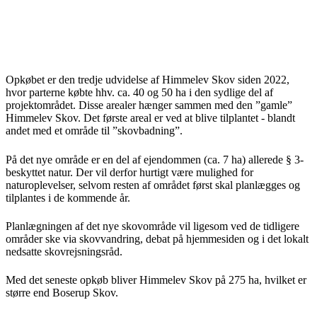
Opkøbet er den tredje udvidelse af Himmelev Skov siden 2022,
hvor parterne købte hhv. ca. 40 og 50 ha i den sydlige del af
projektområdet. Disse arealer hænger sammen med den ”gamle”
Himmelev Skov. Det første areal er ved at blive tilplantet - blandt
andet med et område til ”skovbadning”.
På det nye område er en del af ejendommen (ca. 7 ha) allerede § 3-
beskyttet natur. Der vil derfor hurtigt være mulighed for
naturoplevelser, selvom resten af området først skal planlægges og
tilplantes i de kommende år.
Planlægningen af det nye skovområde vil ligesom ved de tidligere
områder ske via skovvandring, debat på hjemmesiden og i det lokalt
nedsatte skovrejsningsråd.
Med det seneste opkøb bliver Himmelev Skov på 275 ha, hvilket er
større end Boserup Skov.