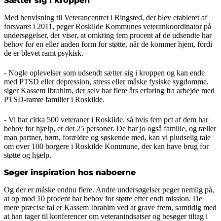
Sætter sig i kroppen
Med henvisning til Veterancentret i Ringsted, der blev etableret af
forsvaret i 2011, peger Roskilde Kommunes veterankoordinator på
undersøgelser, der viser, at omkring fem procent af de udsendte har
behov for en eller anden form for støtte, når de kommer hjem, fordi
de er blevet ramt psykisk.
- Nogle oplevelser som udsendt sætter sig i kroppen og kan ende
med PTSD eller depression, stress eller måske fysiske sygdomme,
siger Kassem Ibrahim, der selv har flere års erfaring fra arbejde med
PTSD-ramte familier i Roskilde.
- Vi har cirka 500 veteraner i Roskilde, så hvis fem pct af dem har
behov for hjælp, er det 25 personer. De har jo også familie, og tæller
man partner, børn, forældre og søskende med, kan vi pludselig tale
om over 100 borgere i Roskilde Kommune, der kan have brug for
støtte og hjælp.
Søger inspiration hos naboerne
Og der er måske endnu flere. Andre undersøgelser peger nemlig på,
at op mod 10 procent har behov for støtte efter endt mission. De
mere præcise tal er Kassem Ibrahim ved at grave frem, samtidig med
at han tager til konferencer om veteranindsatser og besøger tiltag i