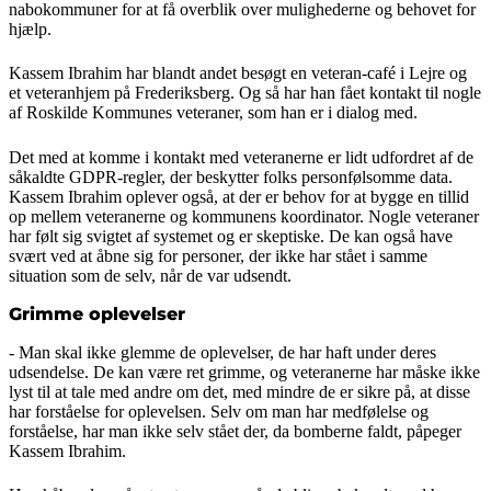
nabokommuner for at få overblik over mulighederne og behovet for
hjælp.
Kassem Ibrahim har blandt andet besøgt en veteran-café i Lejre og
et veteranhjem på Frederiksberg. Og så har han fået kontakt til nogle
af Roskilde Kommunes veteraner, som han er i dialog med.
Det med at komme i kontakt med veteranerne er lidt udfordret af de
såkaldte GDPR-regler, der beskytter folks personfølsomme data.
Kassem Ibrahim oplever også, at der er behov for at bygge en tillid
op mellem veteranerne og kommunens koordinator. Nogle veteraner
har følt sig svigtet af systemet og er skeptiske. De kan også have
svært ved at åbne sig for personer, der ikke har stået i samme
situation som de selv, når de var udsendt.
Grimme oplevelser
- Man skal ikke glemme de oplevelser, de har haft under deres
udsendelse. De kan være ret grimme, og veteranerne har måske ikke
lyst til at tale med andre om det, med mindre de er sikre på, at disse
har forståelse for oplevelsen. Selv om man har medfølelse og
forståelse, har man ikke selv stået der, da bomberne faldt, påpeger
Kassem Ibrahim.