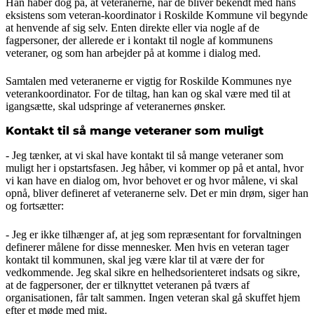
Han håber dog på, at veteranerne, når de bliver bekendt med hans
eksistens som veteran-koordinator i Roskilde Kommune vil begynde
at henvende af sig selv. Enten direkte eller via nogle af de
fagpersoner, der allerede er i kontakt til nogle af kommunens
veteraner, og som han arbejder på at komme i dialog med.
Samtalen med veteranerne er vigtig for Roskilde Kommunes nye
veterankoordinator. For de tiltag, han kan og skal være med til at
igangsætte, skal udspringe af veteranernes ønsker.
Kontakt til så mange veteraner som muligt
- Jeg tænker, at vi skal have kontakt til så mange veteraner som
muligt her i opstartsfasen. Jeg håber, vi kommer op på et antal, hvor
vi kan have en dialog om, hvor behovet er og hvor målene, vi skal
opnå, bliver defineret af veteranerne selv. Det er min drøm, siger han
og fortsætter:
- Jeg er ikke tilhænger af, at jeg som repræsentant for forvaltningen
definerer målene for disse mennesker. Men hvis en veteran tager
kontakt til kommunen, skal jeg være klar til at være der for
vedkommende. Jeg skal sikre en helhedsorienteret indsats og sikre,
at de fagpersoner, der er tilknyttet veteranen på tværs af
organisationen, får talt sammen. Ingen veteran skal gå skuffet hjem
efter et møde med mig.