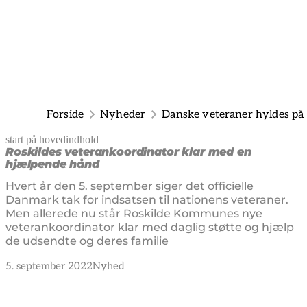
Forside
Nyheder
Danske veteraner hyldes på å
start på hovedindhold
senest opdateret 14. januar 2025
Roskildes veterankoordinator klar med en
hjælpende hånd
Hvert år den 5. september siger det officielle
Danmark tak for indsatsen til nationens veteraner.
Men allerede nu står Roskilde Kommunes nye
veterankoordinator klar med daglig støtte og hjælp
de udsendte og deres familie
5. september 2022
Nyhed