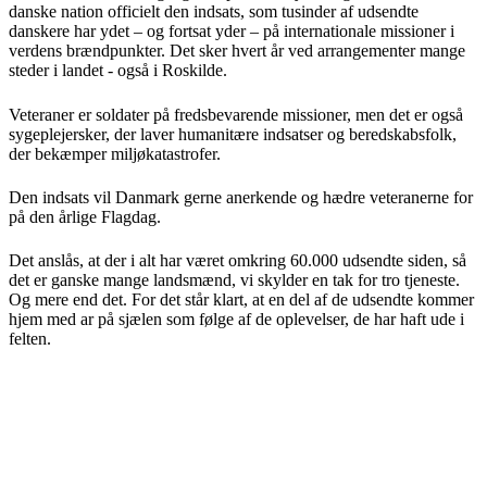
danske nation officielt den indsats, som tusinder af udsendte
danskere har ydet – og fortsat yder – på internationale missioner i
verdens brændpunkter. Det sker hvert år ved arrangementer mange
steder i landet - også i Roskilde.
Veteraner er soldater på fredsbevarende missioner, men det er også
sygeplejersker, der laver humanitære indsatser og beredskabsfolk,
der bekæmper miljøkatastrofer.
Den indsats vil Danmark gerne anerkende og hædre veteranerne for
på den årlige Flagdag.
Det anslås, at der i alt har været omkring 60.000 udsendte siden, så
det er ganske mange landsmænd, vi skylder en tak for tro tjeneste.
Og mere end det. For det står klart, at en del af de udsendte kommer
hjem med ar på sjælen som følge af de oplevelser, de har haft ude i
felten.