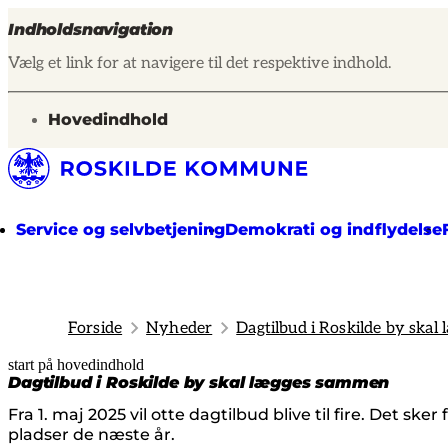
Indholdsnavigation
Vælg et link for at navigere til det respektive indhold.
gå til
Hovedindhold
Service og selvbetjening
Demokrati og indflydelse
Forside
Nyheder
Dagtilbud i Roskilde by ska
start på hovedindhold
senest opdateret 14. januar 2025
Dagtilbud i Roskilde by skal lægges sammen
Fra 1. maj 2025 vil otte dagtilbud blive til fire. Det s
pladser de næste år.