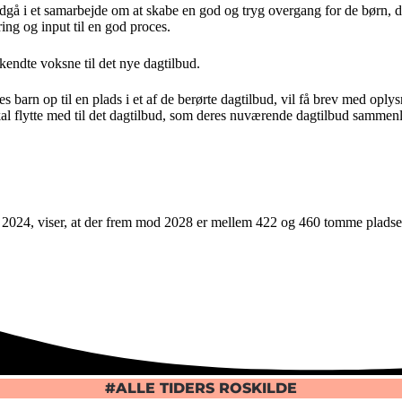
dgå i et samarbejde om at skabe en god og tryg overgang for de børn, 
ring og input til en god proces.
kendte voksne til det nye dagtilbud.
eres barn op til en plads i et af de berørte dagtilbud, vil få brev med o
n skal flytte med til det dagtilbud, som deres nuværende dagtilbud sam
024, viser, at der frem mod 2028 er mellem 422 og 460 tomme pladser i g
#ALLE TIDERS ROSKILDE