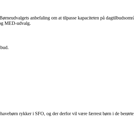
Børneudvalgets anbefaling om at tilpasse kapaciteten på dagtilbudsområ
) og MED-udvalg.
lbud.
vebørn rykker i SFO, og der derfor vil være færrest børn i de berørte b