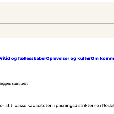
Fritid og fællesskaber
Oplevelser og kultur
Om komm
l lægges sammen
ker for at tilpasse kapaciteten i pasningsdistrikterne i 