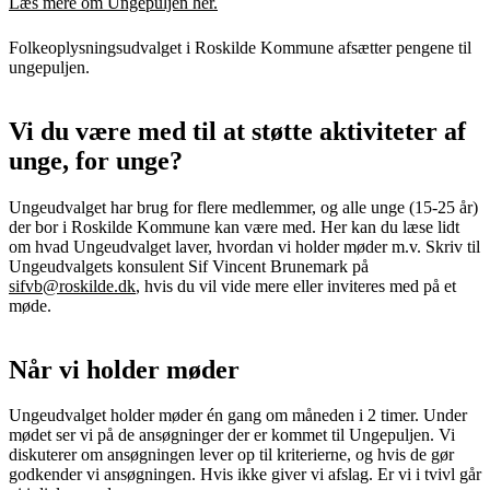
Læs mere om Ungepuljen her.
Folkeoplysningsudvalget i Roskilde Kommune afsætter pengene til
ungepuljen.
Vi du være med til at støtte aktiviteter af
unge, for unge?
Ungeudvalget har brug for flere medlemmer, og alle unge (15-25 år)
der bor i Roskilde Kommune kan være med. Her kan du læse lidt
om hvad Ungeudvalget laver, hvordan vi holder møder m.v. Skriv til
Ungeudvalgets konsulent Sif Vincent Brunemark på
sifvb@roskilde.dk
, hvis du vil vide mere eller inviteres med på et
møde.
Når vi holder møder
Ungeudvalget holder møder én gang om måneden i 2 timer. Under
mødet ser vi på de ansøgninger der er kommet til Ungepuljen. Vi
diskuterer om ansøgningen lever op til kriterierne, og hvis de gør
godkender vi ansøgningen. Hvis ikke giver vi afslag. Er vi i tvivl går