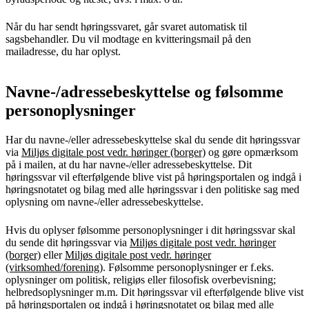
Når du har sendt høringssvaret, går svaret automatisk til
sagsbehandler. Du vil modtage en kvitteringsmail på den
mailadresse, du har oplyst.
Navne-/adressebeskyttelse og følsomme
personoplysninger
Har du navne-/eller adressebeskyttelse skal du sende dit høringssvar
via
Miljøs digitale post vedr. høringer (borger)
og gøre opmærksom
på i mailen, at du har navne-/eller adressebeskyttelse. Dit
høringssvar vil efterfølgende blive vist på høringsportalen og indgå i
høringsnotatet og bilag med alle høringssvar i den politiske sag med
oplysning om navne-/eller adressebeskyttelse.
Hvis du oplyser følsomme personoplysninger i dit høringssvar skal
du sende dit høringssvar via
Miljøs digitale post vedr. høringer
(borger)
eller
Miljøs digitale post vedr. høringer
(virksomhed/forening)
. Følsomme personoplysninger er f.eks.
oplysninger om politisk, religiøs eller filosofisk overbevisning;
helbredsoplysninger m.m. Dit høringssvar vil efterfølgende blive vist
på høringsportalen og indgå i høringsnotatet og bilag med alle