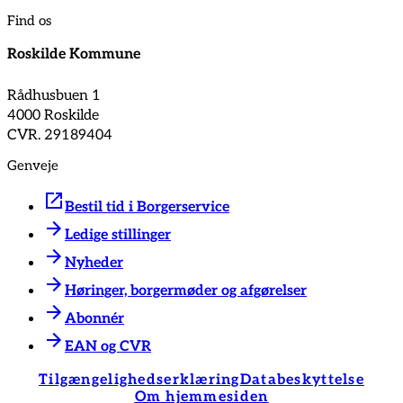
Find os
Roskilde Kommune
Rådhusbuen 1
4000 Roskilde
CVR. 29189404
Genveje
Bestil tid i Borgerservice
Ledige stillinger
Nyheder
Høringer, borgermøder og afgørelser
Abonnér
EAN og CVR
Tilgængelighedserklæring
Databeskyttelse
Om hjemmesiden