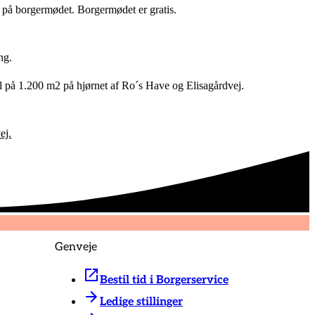
j på borgermødet. Borgermødet er gratis.
ng.
al på 1.200 m2 på hjørnet af Ro´s Have og Elisagårdvej.
ej.
Genveje
Bestil tid i Borgerservice
Ledige stillinger