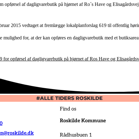
m opførsel af dagligvarebutik på hjørnet af Ro´s Have og Elisagårdsve
bruar 2015 vedtaget at fremlægge lokalplanforslag 619 til offentlig høri
e mulighed for, at der kan opføres en dagligvarebutik med et butiksare
 for opførsel af dagligvarebutik på hjørnet af Ros Have og Elisagårdsv
#ALLE TIDERS ROSKILDE
Find os
Roskilde Kommune
00
@roskilde.dk
Rådhusbuen 1