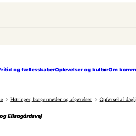
Fritid og fællesskaber
Oplevelser og kultur
Om komm
se
Høringer, borgermøder og afgørelser
Opførsel af dagl
 og Elisagårdsvej