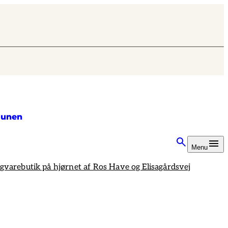
unen
Menu
igvarebutik på hjørnet af Ros Have og Elisagårdsvej