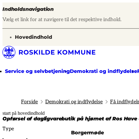
Indholdsnavigation
Vælg et link for at navigere til det respektive indhold.
gå til
Hovedindhold
Service og selvbetjening
Demokrati og indflydelse
Forside
Demokrati og indflydelse
Få indflydel
start på hovedindhold
senest opdateret 14. februar 2025
Opførsel af dagligvarebutik på hjørnet af Ros Have
Type
Borgermøde