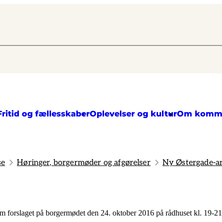
Fritid og fællesskaber
Oplevelser og kultur
Om komm
se
Høringer, borgermøder og afgørelser
Ny Østergade-ar
om forslaget på borgermødet den 24. oktober 2016 på rådhuset kl. 19-