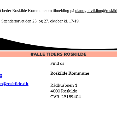
det beder Roskilde Kommune om tilmelding på
planogudvikling@roskil
 Stændertorvet den 25. og 27. oktober kl. 17-19.
#ALLE TIDERS ROSKILDE
Find os
Roskilde Kommune
00
@roskilde.dk
Rådhusbuen 1
4000 Roskilde
CVR. 29189404