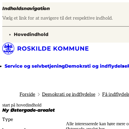
Indholdsnavigation
Vælg et link for at navigere til det respektive indhold.
gå til
Hovedindhold
Service og selvbetjening
Demokrati og indflydelse
Forside
Demokrati og indflydelse
Få indflydel
start på hovedindhold
senest opdateret 14. februar 2025
Ny Østergade-arealet
Type
Alle interesserede kan høre mere 
Østergade-arealet her
.