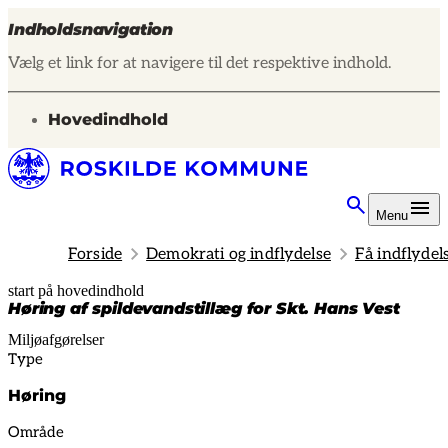
Indholdsnavigation
Vælg et link for at navigere til det respektive indhold.
gå til
Hovedindhold
Menu
Forside
Demokrati og indflydelse
Få indflydel
start på hovedindhold
senest opdateret 19. februar 2026
Høring af spildevandstillæg for Skt. Hans Vest
Miljøafgørelser
Type
Høring
Område