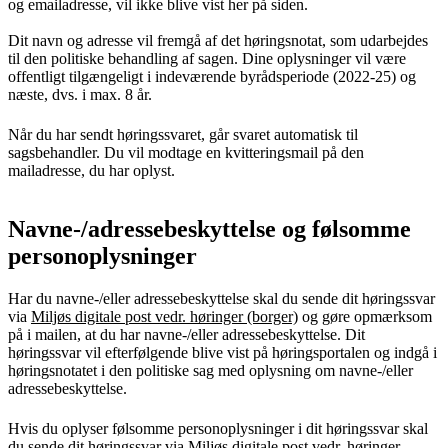
og emailadresse, vil ikke blive vist her på siden.
Dit navn og adresse vil fremgå af det høringsnotat, som udarbejdes
til den politiske behandling af sagen. Dine oplysninger vil være
offentligt tilgængeligt i indeværende byrådsperiode (2022-25) og
næste, dvs. i max. 8 år.
Når du har sendt høringssvaret, går svaret automatisk til
sagsbehandler. Du vil modtage en kvitteringsmail på den
mailadresse, du har oplyst.
Navne-/adressebeskyttelse og følsomme
personoplysninger
Har du navne-/eller adressebeskyttelse skal du sende dit høringssvar
via
Miljøs digitale post vedr. høringer (borger)
og gøre opmærksom
på i mailen, at du har navne-/eller adressebeskyttelse. Dit
høringssvar vil efterfølgende blive vist på høringsportalen og indgå i
høringsnotatet i den politiske sag med oplysning om navne-/eller
adressebeskyttelse.
Hvis du oplyser følsomme personoplysninger i dit høringssvar skal
du sende dit høringssvar via
Miljøs digitale post vedr. høringer