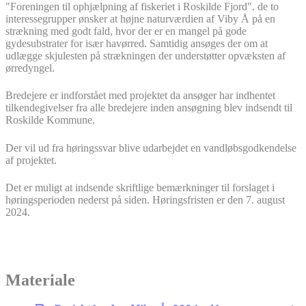
"Foreningen til ophjælpning af fiskeriet i Roskilde Fjord". de to
interessegrupper ønsker at højne naturværdien af Viby Å på en
strækning med godt fald, hvor der er en mangel på gode
gydesubstrater for især havørred. Samtidig ansøges der om at
udlægge skjulesten på strækningen der understøtter opvæksten af
ørredyngel.
Bredejere er indforstået med projektet da ansøger har indhentet
tilkendegivelser fra alle bredejere inden ansøgning blev indsendt til
Roskilde Kommune.
Der vil ud fra høringssvar blive udarbejdet en vandløbsgodkendelse
af projektet.
Det er muligt at indsende skriftlige bemærkninger til forslaget i
høringsperioden nederst på siden. Høringsfristen er den 7. august
2024.
Materiale