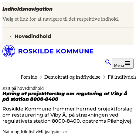
Indholdsnavigation
Vælg et link for at navigere til det respektive indhold.
gå til
Hovedindhold
Menu
Forside
Demokrati og indflydelse
Få indflydel
start på hovedindhold
senest opdateret 19. februar 2026
Høring af projektforslag om regulering af Viby Å
på station 8000-8400
Roskilde Kommune fremmer hermed projektforslag
om restaurering af Viby Å, på strækningen ved
Natur og friluftsliv
Miljøafgørelser