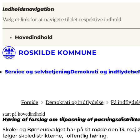
Indholdsnavigation
Vælg et link for at navigere til det respektive indhold.
gå til
Hovedindhold
Service og selvbetjening
Demokrati og indflydelse
Forside
Demokrati og indflydelse
Få indflydel
start på hovedindhold
senest opdateret 19. februar 2026
Høring af forslag om tilpasning af pasningsdistri
Skole- og Børneudvalget har på sit møde den 13. maj 
følger skoledistrikterne, i offentlig høring.