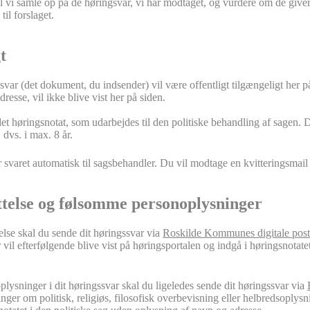
il vi samle op på de høringsvar, vi har modtaget, og vurdere om de giver
til forslaget.
t
ar (det dokument, du indsender) vil være offentligt tilgængeligt her på
esse, vil ikke blive vist her på siden.
et høringsnotat, som udarbejdes til den politiske behandling af sagen. 
dvs. i max. 8 år.
r svaret automatisk til sagsbehandler. Du vil modtage en kvitteringsmail
telse og følsomme personoplysninger
else skal du sende dit høringssvar via
Roskilde Kommunes digitale post
 vil efterfølgende blive vist på høringsportalen og indgå i høringsnotat
ysninger i dit høringssvar skal du ligeledes sende dit høringssvar via
nger om politisk, religiøs, filosofisk overbevisning eller helbredsoplysn