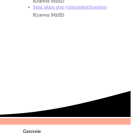
Kræver MitID
Send sikker post (virksomhed/forening)
Kræver MitID
Genveje