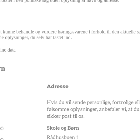
notatet i den politiske sag uden oplysning af navn og adresse.
t kunne behandle og vurdere høringssvarene i forhold til den aktuelle s
de oplysninger, du selv har tastet ind.
ine data
rn
Adresse
Hvis du vil sende personlige, fortrolige el
følsomme oplysninger, anbefaler vi, at d
sikker post til os.
Skole og Børn
00
Rådhusbuen 1