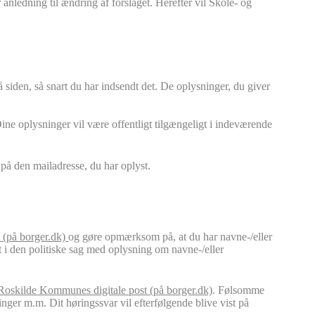
 anledning til ændring af forslaget. Herefter vil Skole- og
 siden, så snart du har indsendt det. De oplysninger, du giver
Dine oplysninger vil være offentligt tilgængeligt i indeværende
 på den mailadresse, du har oplyst.
 (på borger.dk)
og gøre opmærksom på, at du har navne-/eller
et i den politiske sag med oplysning om navne-/eller
Roskilde Kommunes digitale post (på borger.dk)
. Følsomme
inger m.m. Dit høringssvar vil efterfølgende blive vist på