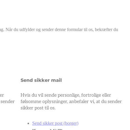
ag. Når du udfylder og sender denne formular til os, bekræfter du
Send sikker mail
ler
Hvis du vil sende personlige, fortrolige eller
u sender
følsomme oplysninger, anbefaler vi, at du sender
sikker post til os.
Send sikker post (borger)