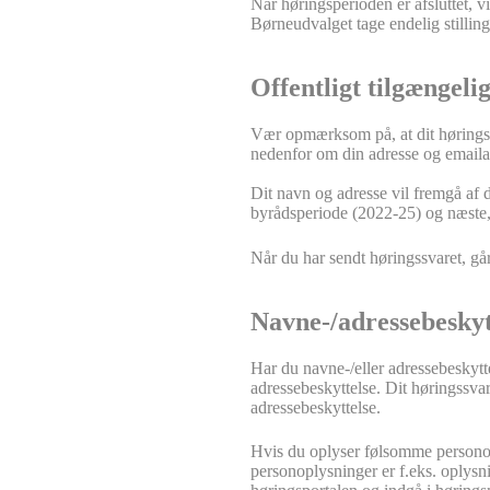
Når høringsperioden er afsluttet, v
Børneudvalget tage endelig stilling 
Offentligt tilgængelig
Vær opmærksom på, at dit høringssv
nedenfor om din adresse og emailadr
Dit navn og adresse vil fremgå af d
byrådsperiode (2022-25) og næste, 
Når du har sendt høringssvaret, gå
Navne-/adressebeskyt
Har du navne-/eller adressebeskytt
adressebeskyttelse. Dit høringssvar
adressebeskyttelse.
Hvis du oplyser følsomme personopl
personoplysninger er f.eks. oplysni