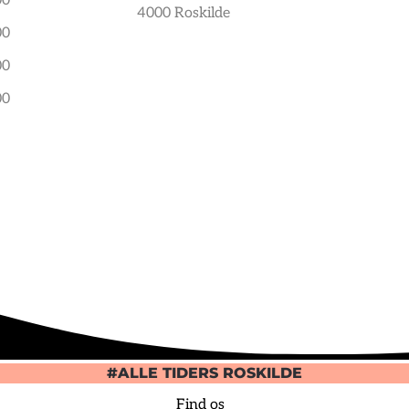
00
4000 Roskilde
00
00
00
#ALLE TIDERS ROSKILDE
Find os