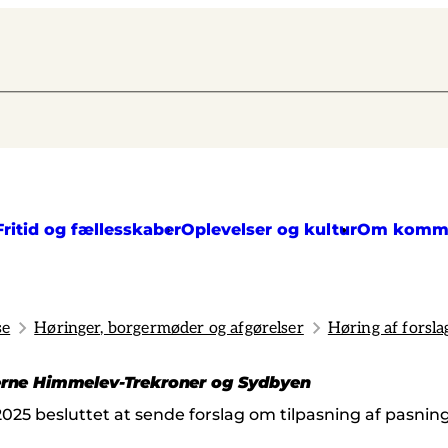
Fritid og fællesskaber
Oplevelser og kultur
Om komm
se
Høringer, borgermøder og afgørelser
Høring af forsl
kterne Himmelev-Trekroner og Sydbyen
2025 besluttet at sende forslag om tilpasning af pasni