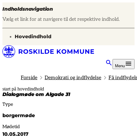
Indholdsnavigation
Vælg et link for at navigere til det respektive indhold.
gå til
Hovedindhold
Menu
Forside
Demokrati og indflydelse
Få indflydel
start på hovedindhold
senest opdateret 14. februar 2025
Dialogmøde om Algade 31
Type
borgermøde
Mødetid
10.05.2017