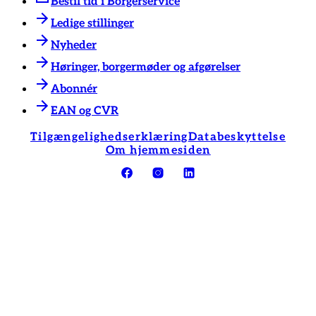
Bestil tid i Borgerservice
Ledige stillinger
Nyheder
Høringer, borgermøder og afgørelser
Abonnér
EAN og CVR
Tilgængelighedserklæring
Databeskyttelse
Om hjemmesiden