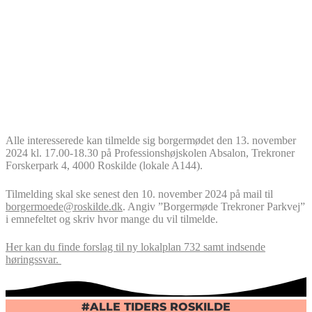
Alle interesserede kan tilmelde sig borgermødet den 13. november
2024 kl. 17.00-18.30 på Professionshøjskolen Absalon, Trekroner
Forskerpark 4, 4000 Roskilde (lokale A144).
Tilmelding skal ske senest den 10. november 2024 på mail til
borgermoede@roskilde.dk
. Angiv ”Borgermøde Trekroner Parkvej”
i emnefeltet og skriv hvor mange du vil tilmelde.
Her kan du finde forslag til ny lokalplan 732 samt indsende
høringssvar.
#ALLE TIDERS ROSKILDE