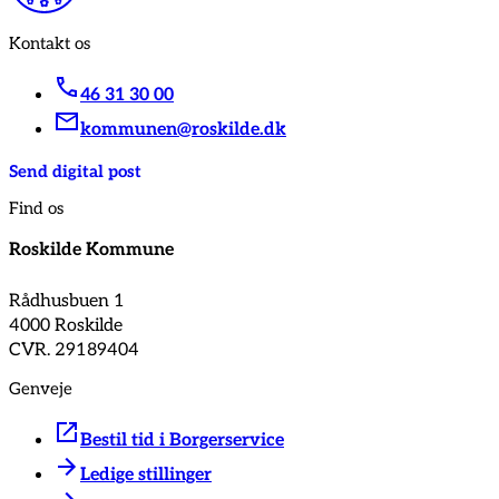
Kontakt os
46 31 30 00
kommunen@roskilde.dk
Send digital post
Find os
Roskilde Kommune
Rådhusbuen 1
4000 Roskilde
CVR. 29189404
Genveje
Bestil tid i Borgerservice
Ledige stillinger