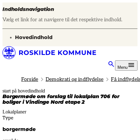
Indholdsnavigation
Vælg et link for at navigere til det respektive indhold.
gå til
Hovedindhold
Menu
Forside
Demokrati og indflydelse
Få indflydel
start på hovedindhold
senest opdateret 14. februar 2025
Borgermøde om forslag til lokalplan 706 for
boliger i Vindinge Nord etape 2
Lokalplaner
Type
borgermøde