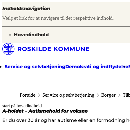
Indholdsnavigation
Vælg et link for at navigere til det respektive indhold.
gå til
Hovedindhold
Service og selvbetjening
Demokrati og indflydelse
Forside
Service og selvbetjening
Borger
Til
start på hovedindhold
senest opdateret 20. marts 2026
A-holdet – Autismehold for voksne
Er du over 30 år og har autisme eller en formodning he