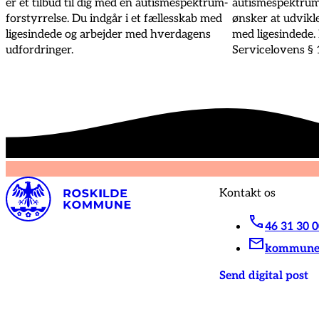
er et tilbud til dig med en autismespektrum-
autismespektrum
forstyrrelse. Du indgår i et fællesskab med
ønsker at udvikle
ligesindede og arbejder med hverdagens
med ligesindede. 
udfordringer.
Servicelovens § 
Kontakt os
46 31 30 
kommunen
Send digital post