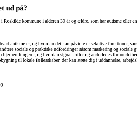
et ud på?
e i Roskilde kommune i alderen 30 år og ældre, som har autisme eller 
vad autisme er, og hvordan det kan påvirke eksekutive funktioner, sans
 håndtere sociale og praktiske udfordringer såsom maskering og sociale g
an hjernen fungerer, og hvordan signalstoffer og anderledes forbundethed
ygning til lokale fællesskaber, der kan støtte dig i uddannelse, arbejdsl
.00