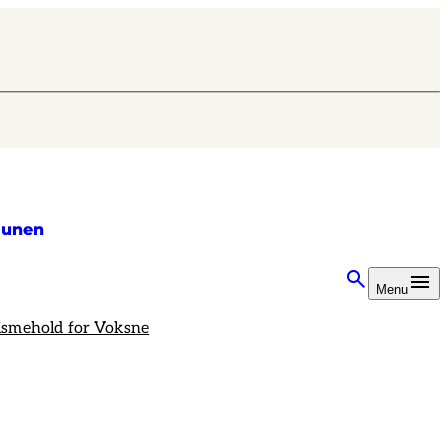
unen
Menu
ismehold for Voksne