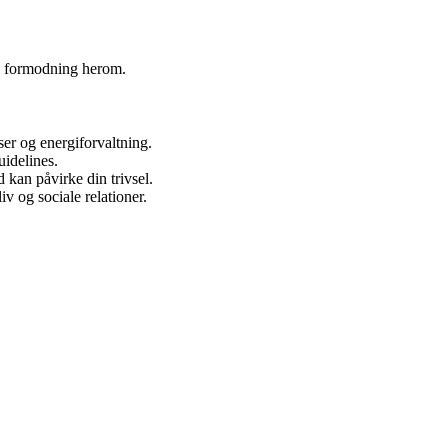
en formodning herom.
er og energiforvaltning.
uidelines.
 kan påvirke din trivsel.
iv og sociale relationer.