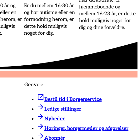
Har du autisme, er
0 år og
Er du mellem 16-30 år
hjemmeboende og
eller en
og har autisme eller en
mellem 16-23 år, er dette
herom, er
formodning herom, er
hold muligvis noget for
uligvis
dette hold muligvis
dig og dine forældre.
.
noget for dig.
Genveje
Bestil tid i Borgerservice
Ledige stillinger
Nyheder
Høringer, borgermøder og afgørelser
Abonnér