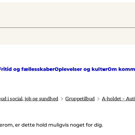
Fritid og fællesskaber
Oplevelser og kultur
Om komm
bud i social, job og sundhed
Gruppetilbud
A-holdet – Aut
rom, er dette hold muligvis noget for dig.