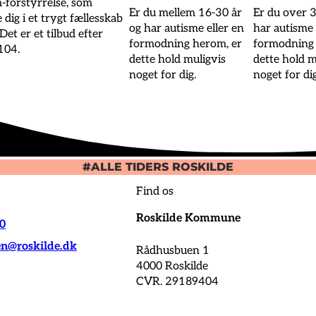
-forstyrrelse, som
Er du mellem 16-30 år
Er du over 3
 dig i et trygt fællesskab
og har autisme eller en
har autisme 
Det er et tilbud efter
formodning herom, er
formodning 
104.
dette hold muligvis
dette hold m
noget for dig.
noget for dig
#ALLE TIDERS ROSKILDE
Find os
Roskilde Kommune
00
@roskilde.dk
Rådhusbuen 1
4000 Roskilde
CVR. 29189404