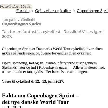
Foto
© Dan Møller
Forside
Oplevelser og kultur
Copenhagen Spri
start på hovedindhold
senest opdateret 17. juni 2026
Copenhagen Sprint
Tak for en fantastisk cykelfest i Roskilde! Vi ses igen i
2027.
Copenhagen Sprint er Danmarks World Tour-cykelløb, hvor eliten
mødes på landevejen, og byerne forvandles til en cykelfest.
Oplev spænding, fart og fællesskab, når rytterne suser gennem
Sjællands natur og ind i Københavns gader — Alle er inviteret med,
uanset om du er fan, cyklist eller bare elsker stemningen.
Vi ses til cykelfest d. 12.- 13. juni 2027.
Fakta om Copenhagen Sprint –
det nye danske World Tour