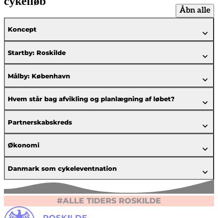
cykelløb
Åbn alle
Koncept
Startby: Roskilde
Målby: København
Hvem står bag afvikling og planlægning af løbet?
Partnerskabskreds
Økonomi
Danmark som cykeleventnation
#ALLE TIDERS ROSKILDE